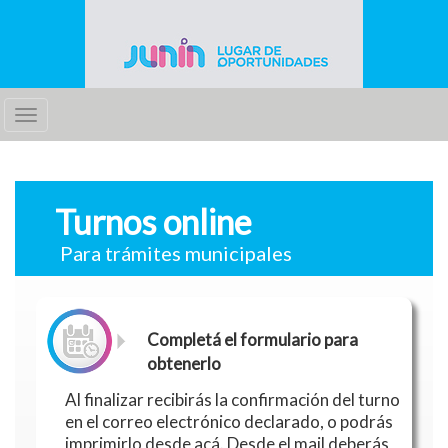
Toggle
navigation
Turnos online
Para trámites municipales
Completá el formulario para
obtenerlo
Al finalizar recibirás la confirmación del turno
en el correo electrónico declarado, o podrás
imprimirlo desde acá. Desde el mail deberás